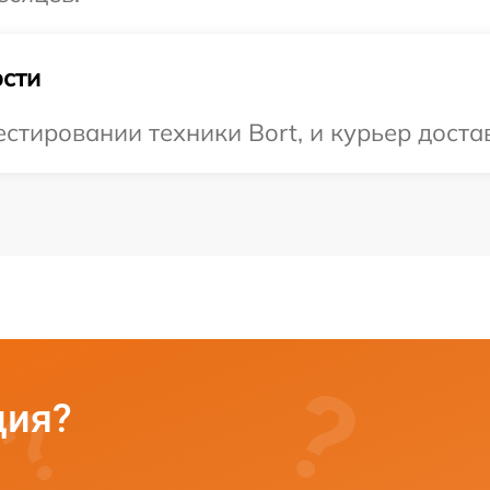
сти
тировании техники Bort, и курьер достав
ция?