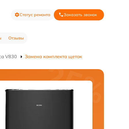
Статус ремонта
Заказать звонок
ы
Отзывы
са V830
Замена комплекта щеток